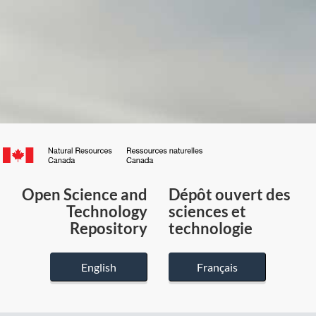
Canada.ca
/
Gouvernement
Open Science and
Dépôt ouvert des
du
Technology
sciences et
Canada
Repository
technologie
English
Français