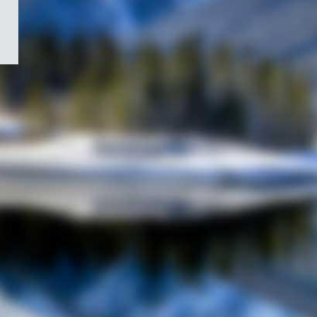
/
Symbole
du
gouvernement
du
Canada