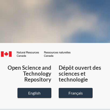
Canada.ca
/
Gouvernement
Open Science and
Dépôt ouvert des
du
Technology
sciences et
Canada
Repository
technologie
English
Français