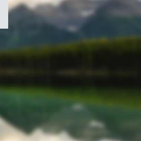
/
Symbole
du
gouvernement
du
Canada