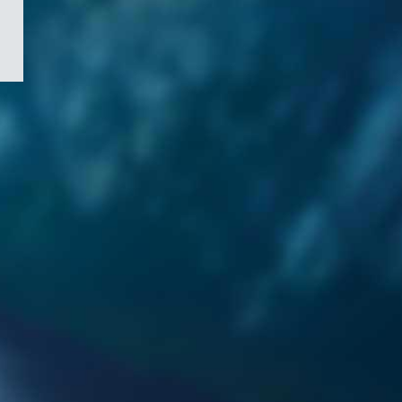
/
Symbole
du
gouvernement
du
Canada