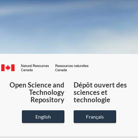
Canada.ca
/
Gouvernement
Open Science and
Dépôt ouvert des
du
Technology
sciences et
Canada
Repository
technologie
English
Français