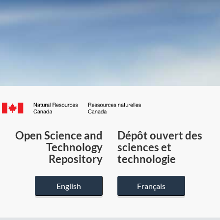
Canada.ca
/
Gouvernement
Open Science and
Dépôt ouvert des
du
Technology
sciences et
Canada
Repository
technologie
English
Français