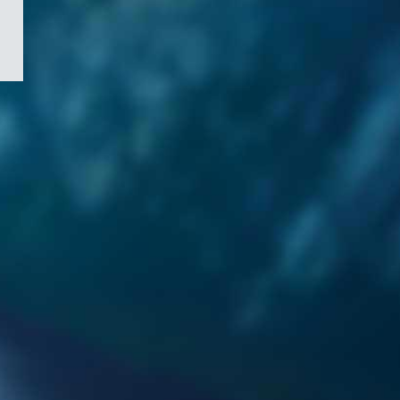
/
Symbole
du
gouvernement
du
Canada