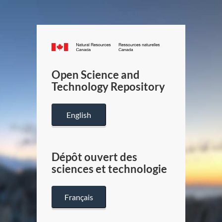
Canada.ca
/
Gouverneme
Open Science and
du
Technology Repository
Canada
English
Dépôt ouvert des
sciences et technologie
Français