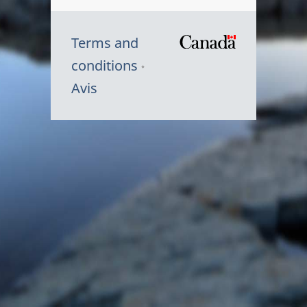
Terms and
/
conditions
Symbole
Avis
du
gouvernem
du
Canada