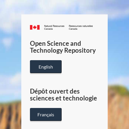
Canada.ca
/
Gouverneme
Open Science and
du
Technology Repository
Canada
English
Dépôt ouvert des
sciences et technologie
Français