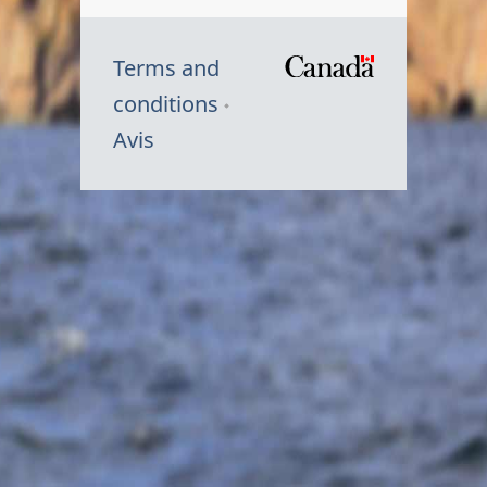
Terms and
/
conditions
Symbole
Avis
du
gouvernem
du
Canada