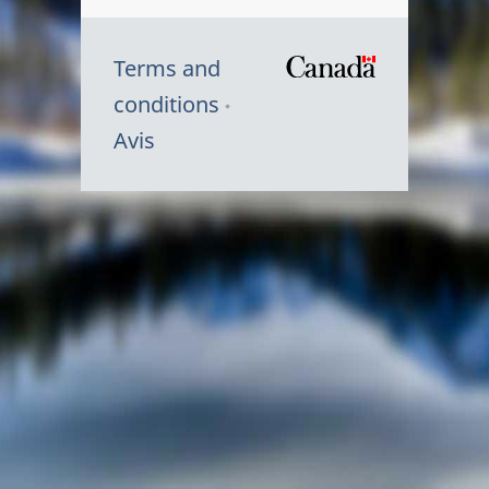
Terms and
/
conditions
Symbole
Avis
du
gouvernem
du
Canada