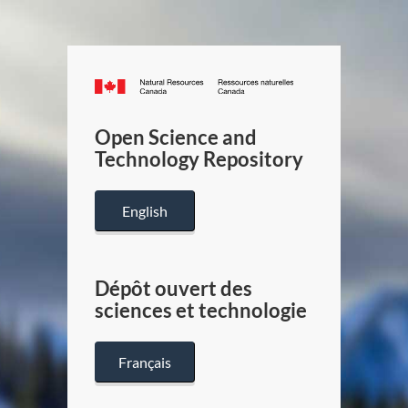
Canada.ca
/
Gouverneme
Open Science and
du
Technology Repository
Canada
English
Dépôt ouvert des
sciences et technologie
Français