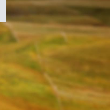
/
Symbole
du
gouvernement
du
Canada