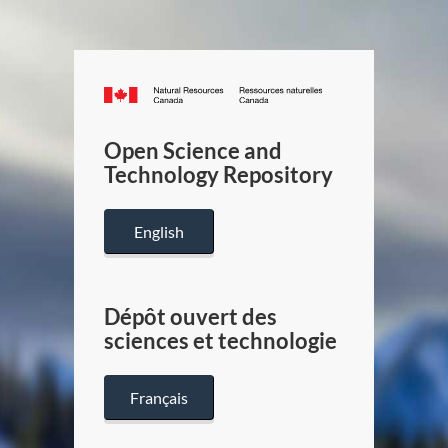
Canada.ca
/
Gouverneme
Open Science and
du
Technology Repository
Canada
English
Dépôt ouvert des
sciences et technologie
Français