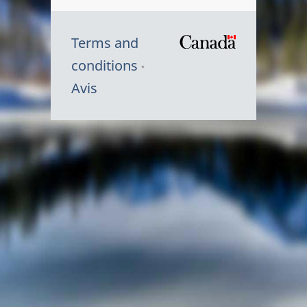
Terms and
/
conditions
Symbole
Avis
du
gouvernem
du
Canada