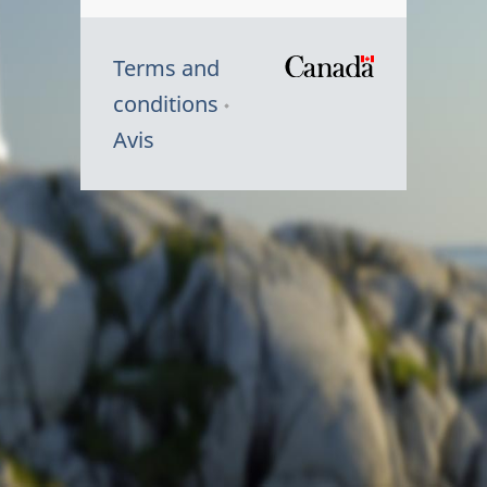
Terms and
/
conditions
Symbole
Avis
du
gouvernem
du
Canada