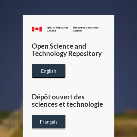
Canada.ca
/
Gouverneme
Open Science and
du
Technology Repository
Canada
English
Dépôt ouvert des
sciences et technologie
Français