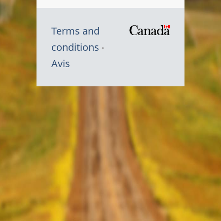
Terms and
/
conditions
Symbole
Avis
du
gouvernem
du
Canada