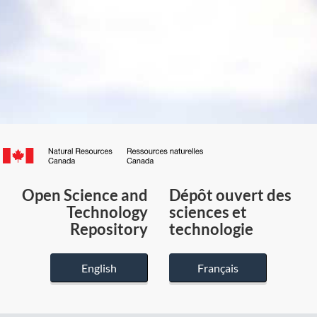
Canada.ca
/
Gouvernement
Open Science and
Dépôt ouvert des
du
Technology
sciences et
Canada
Repository
technologie
English
Français