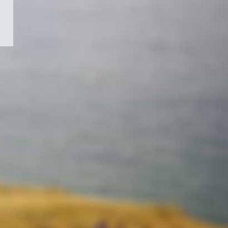
/
Symbole
du
gouvernement
du
Canada