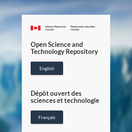
Canada.ca
/
Gouverneme
Open Science and
du
Technology Repository
Canada
English
Dépôt ouvert des
sciences et technologie
Français