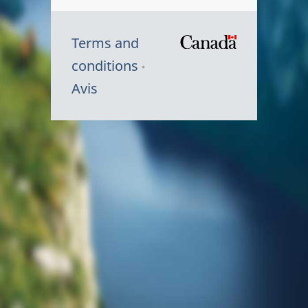
Terms and
/
conditions
Symbole
Avis
du
gouvernem
du
Canada