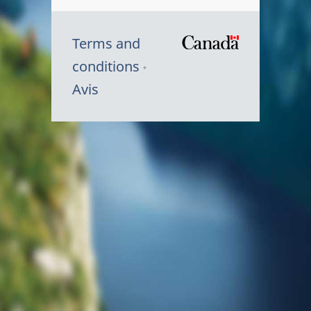
Terms and
/
conditions
Symbole
Avis
du
gouvernem
du
Canada