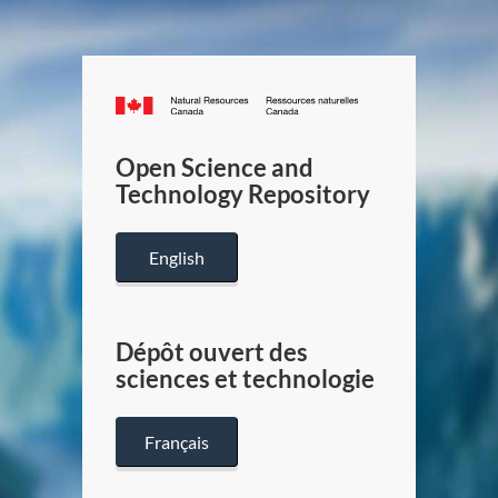
Canada.ca
/
Gouverneme
Open Science and
du
Technology Repository
Canada
English
Dépôt ouvert des
sciences et technologie
Français