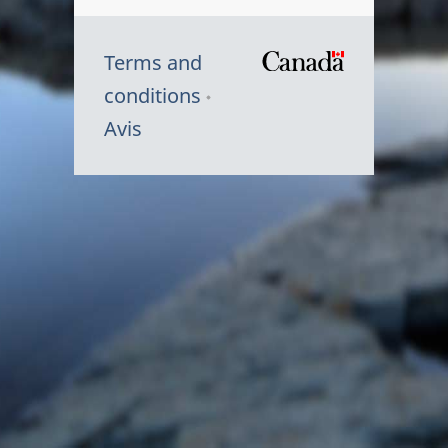
Terms and
/
conditions
Symbole
Avis
du
gouvernem
du
Canada