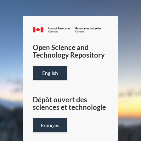
Canada.ca
/
Gouverneme
Open Science and
du
Technology Repository
Canada
English
Dépôt ouvert des
sciences et technologie
Français