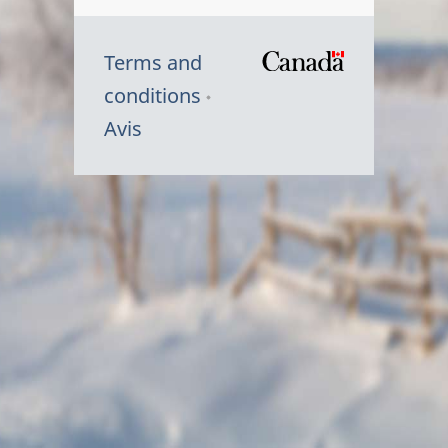
Terms and
/
conditions
Symbole
Avis
du
gouvernem
du
Canada