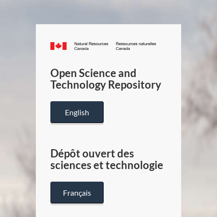
Canada.ca
/
Gouverneme
Open Science and
du
Technology Repository
Canada
English
Dépôt ouvert des
sciences et technologie
Français