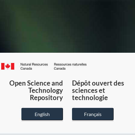
Canada.ca
/
Gouvernement
Open Science and
Dépôt ouvert des
du
Technology
sciences et
Canada
Repository
technologie
English
Français