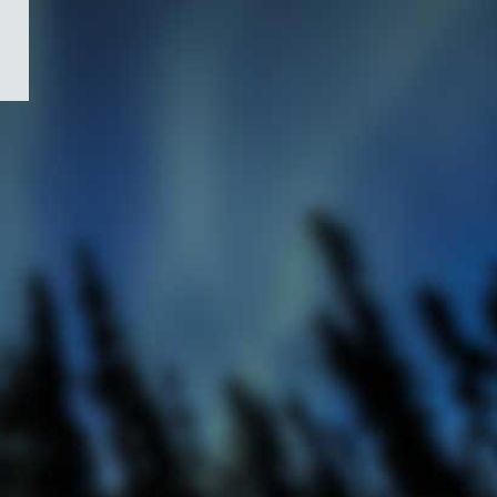
/
Symbole
du
gouvernement
du
Canada