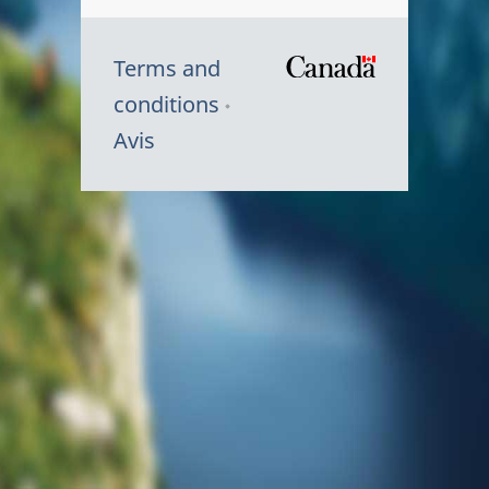
Terms and
/
conditions
Symbole
Avis
du
gouvernem
du
Canada