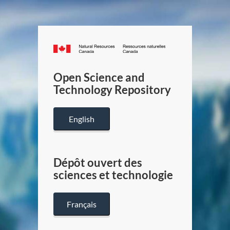
Canada.ca
/
Gouverneme
Open Science and
du
Technology Repository
Canada
English
Dépôt ouvert des
sciences et technologie
Français