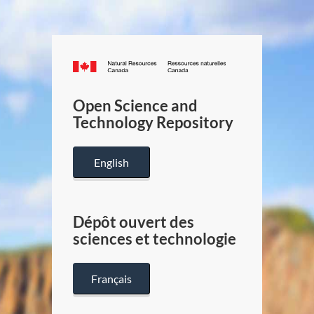
Canada.ca
/
Gouverneme
Open Science and
du
Technology Repository
Canada
English
Dépôt ouvert des
sciences et technologie
Français