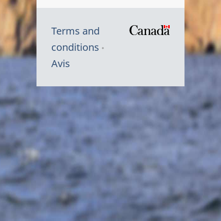
Terms and
/
conditions
Symbole
Avis
du
gouvernem
du
Canada