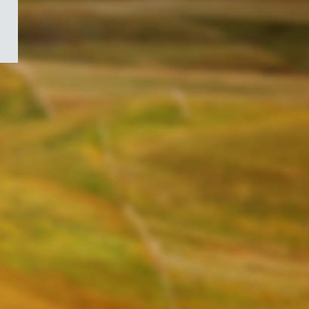
/
Symbole
du
gouvernement
du
Canada