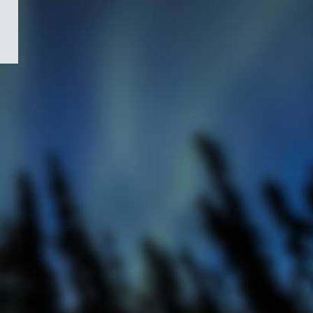
/
Symbole
du
gouvernement
du
Canada