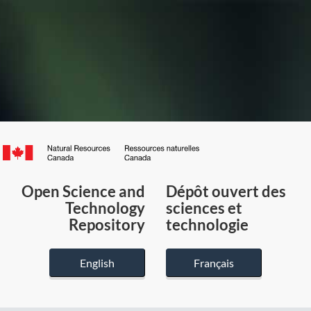
Canada.ca
/
Gouvernement
Open Science and
Dépôt ouvert des
du
Technology
sciences et
Canada
Repository
technologie
English
Français