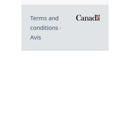
Terms and
/
conditions
Symbole
Avis
du
gouvernem
du
Canada