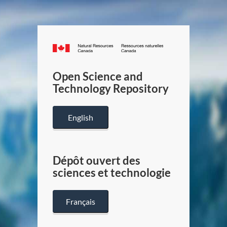
Canada.ca
/
Gouverneme
Open Science and
du
Technology Repository
Canada
English
Dépôt ouvert des
sciences et technologie
Français