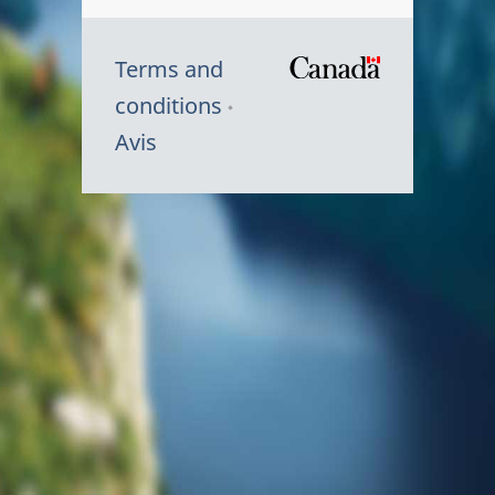
Terms and
/
conditions
Symbole
Avis
du
gouvernem
du
Canada