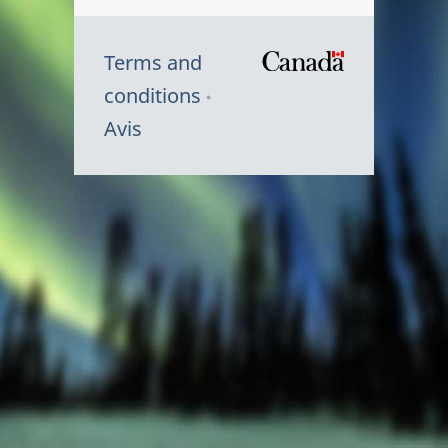
Terms and
/
conditions
Symbole
Avis
du
gouvernem
du
Canada