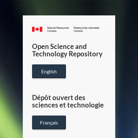
Canada.ca
/
Gouverneme
Open Science and
du
Technology Repository
Canada
English
Dépôt ouvert des
sciences et technologie
Français