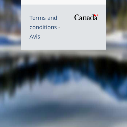
Terms and
/
conditions
Symbole
Avis
du
gouvernem
du
Canada