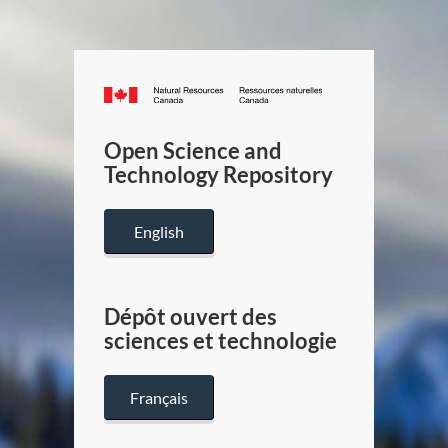
Canada.ca
/
Gouverneme
Open Science and
du
Technology Repository
Canada
English
Dépôt ouvert des
sciences et technologie
Français