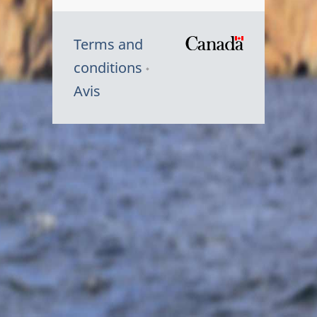
Terms and
/
conditions
Symbole
Avis
du
gouvernem
du
Canada