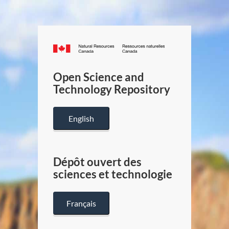
Canada.ca
/
Gouverneme
Open Science and
du
Technology Repository
Canada
English
Dépôt ouvert des
sciences et technologie
Français