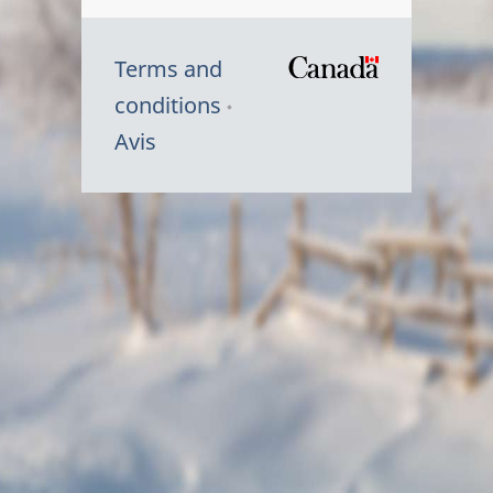
Terms and
/
conditions
Symbole
Avis
du
gouvernem
du
Canada