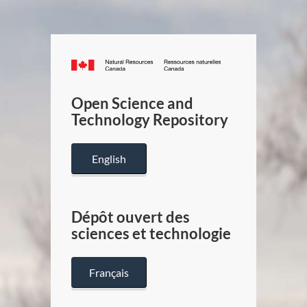
Canada.ca
/
Gouverneme
Open Science and
du
Technology Repository
Canada
English
Dépôt ouvert des
sciences et technologie
Français