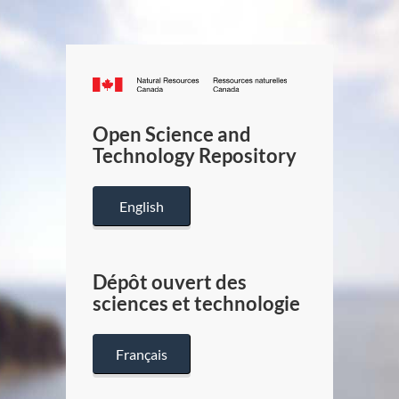
Canada.ca
/
Gouverneme
Open Science and
du
Technology Repository
Canada
English
Dépôt ouvert des
sciences et technologie
Français