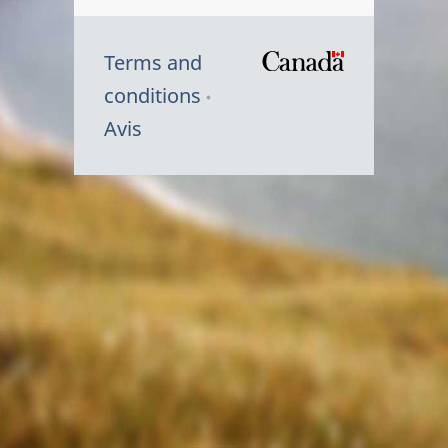
Terms and
/
conditions
Symbole
Avis
du
gouvernem
du
Canada