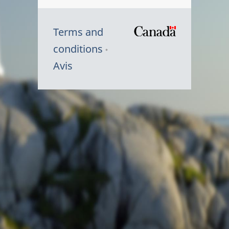
Terms and
/
conditions
Symbole
Avis
du
gouvernem
du
Canada