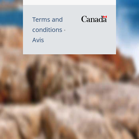
Terms and
/
conditions
Symbole
Avis
du
gouvernem
du
Canada