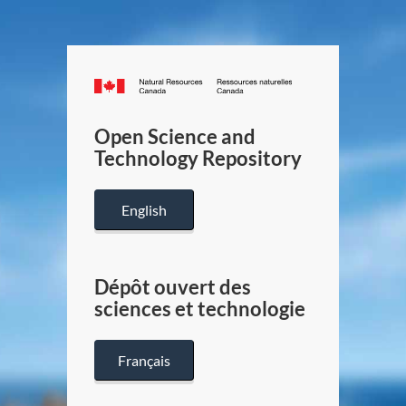
Canada.ca
/
Gouverneme
Open Science and
du
Technology Repository
Canada
English
Dépôt ouvert des
sciences et technologie
Français