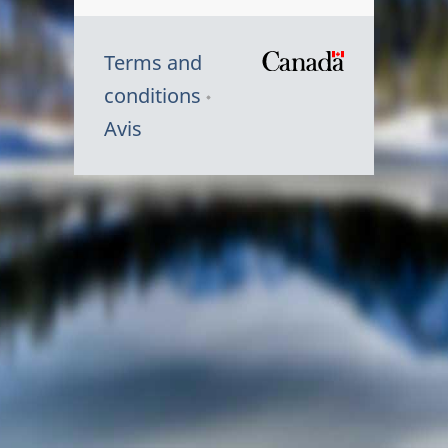
Terms and
/
conditions
Symbole
Avis
du
gouvernem
du
Canada