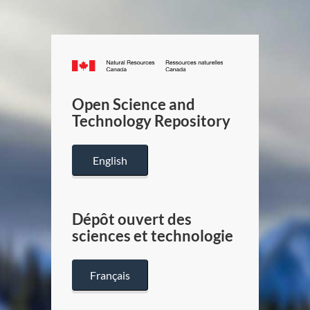
Canada.ca
/
Gouverneme
Open Science and
du
Technology Repository
Canada
English
Dépôt ouvert des
sciences et technologie
Français