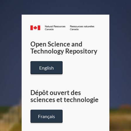
Canada.ca
/
Gouverneme
Open Science and
du
Technology Repository
Canada
English
Dépôt ouvert des
sciences et technologie
Français