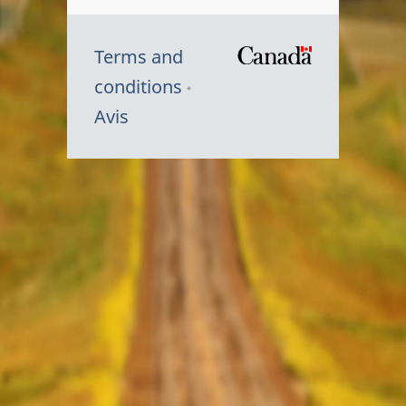
Terms and
/
conditions
Symbole
Avis
du
gouvernem
du
Canada