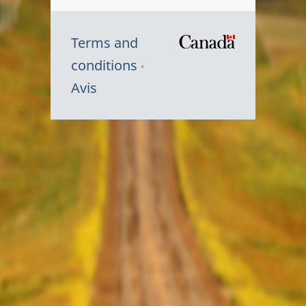
Terms and
/
conditions
Symbole
Avis
du
gouvernem
du
Canada