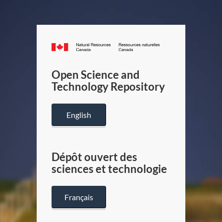
Canada.ca
/
Gouverneme
Open Science and
du
Technology Repository
Canada
English
Dépôt ouvert des
sciences et technologie
Français