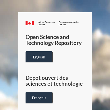
Canada.ca
/
Gouverneme
Open Science and
du
Technology Repository
Canada
English
Dépôt ouvert des
sciences et technologie
Français