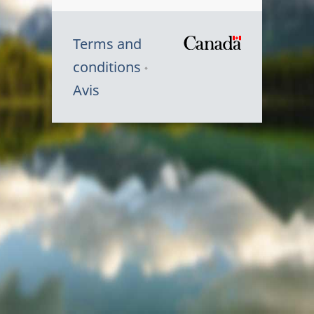
Terms and
/
conditions
Symbole
Avis
du
gouvernem
du
Canada