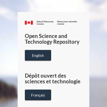
Canada.ca
/
Gouverneme
Open Science and
du
Technology Repository
Canada
English
Dépôt ouvert des
sciences et technologie
Français