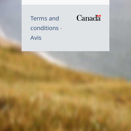
Terms and
/
conditions
Symbole
Avis
du
gouvernem
du
Canada