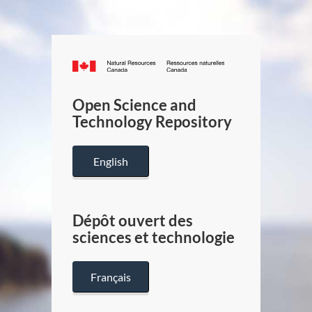
Canada.ca
/
Gouverneme
Open Science and
du
Technology Repository
Canada
English
Dépôt ouvert des
sciences et technologie
Français