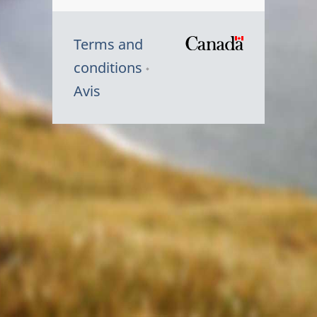
Terms and
/
conditions
Symbole
Avis
du
gouvernem
du
Canada