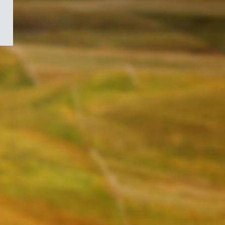
/
Symbole
du
gouvernement
du
Canada