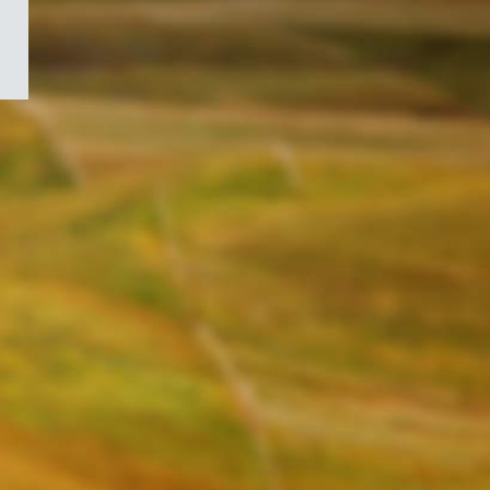
/
Symbole
du
gouvernement
du
Canada