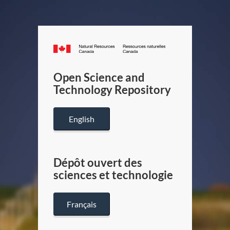
Canada.ca
/
Gouverneme
Open Science and
du
Technology Repository
Canada
English
Dépôt ouvert des
sciences et technologie
Français