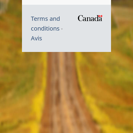
Terms and
/
conditions
Symbole
Avis
du
gouvernem
du
Canada