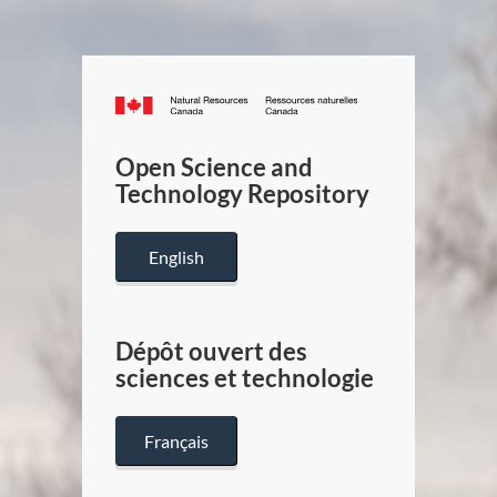
Canada.ca
/
Gouverneme
Open Science and
du
Technology Repository
Canada
English
Dépôt ouvert des
sciences et technologie
Français