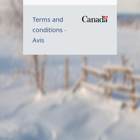
Terms and
/
conditions
Symbole
Avis
du
gouvernem
du
Canada