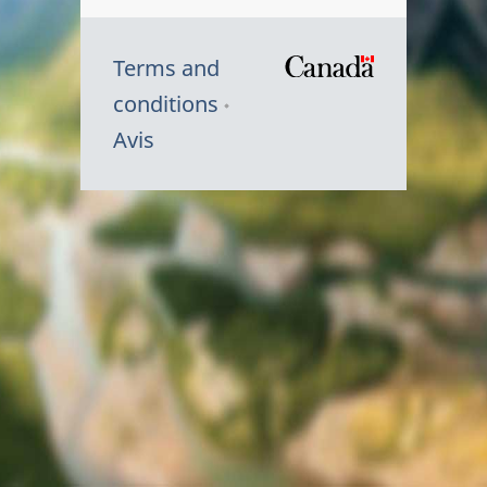
Terms and
/
conditions
Symbole
Avis
du
gouvernem
du
Canada