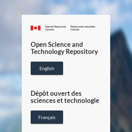
Canada.ca
/
Gouverneme
Open Science and
du
Technology Repository
Canada
English
Dépôt ouvert des
sciences et technologie
Français