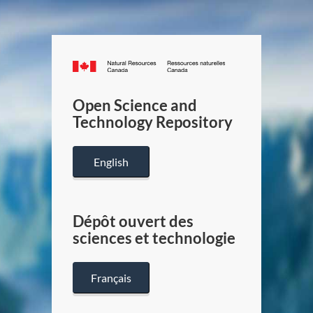
Canada.ca
/
Gouverneme
Open Science and
du
Technology Repository
Canada
English
Dépôt ouvert des
sciences et technologie
Français