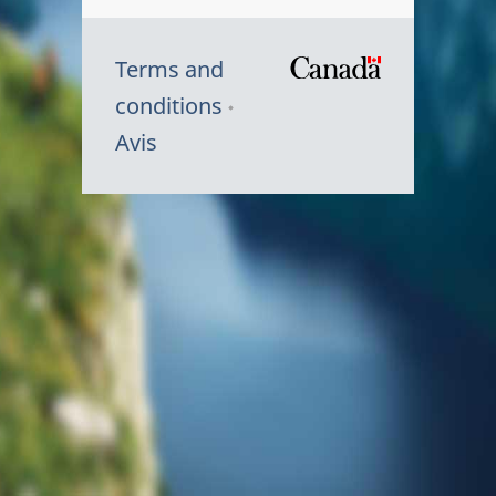
Terms and
/
conditions
Symbole
Avis
du
gouvernem
du
Canada