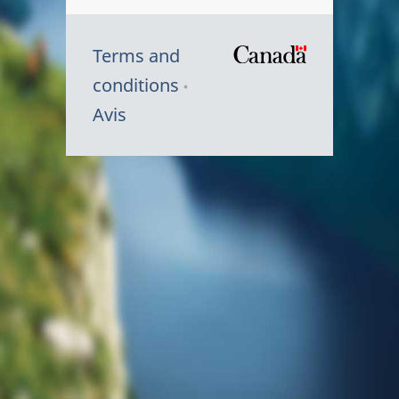
Terms and
/
conditions
Symbole
Avis
du
gouvernem
du
Canada