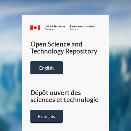
Canada.ca
/
Gouverneme
Open Science and
du
Technology Repository
Canada
English
Dépôt ouvert des
sciences et technologie
Français