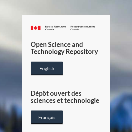
Canada.ca
/
Gouverneme
Open Science and
du
Technology Repository
Canada
English
Dépôt ouvert des
sciences et technologie
Français