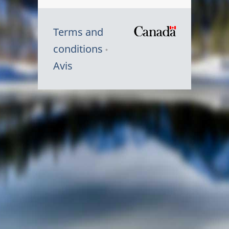
Terms and
/
conditions
Symbole
Avis
du
gouvernem
du
Canada