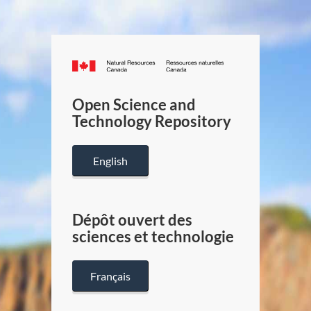
Canada.ca
/
Gouverneme
Open Science and
du
Technology Repository
Canada
English
Dépôt ouvert des
sciences et technologie
Français