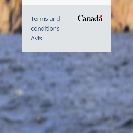
Terms and
/
conditions
Symbole
Avis
du
gouvernem
du
Canada