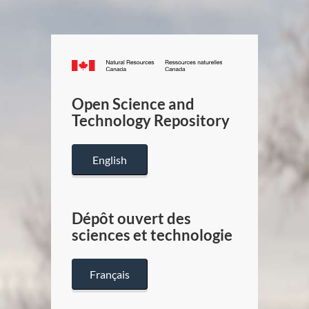
Canada.ca
/
Gouverneme
Open Science and
du
Technology Repository
Canada
English
Dépôt ouvert des
sciences et technologie
Français