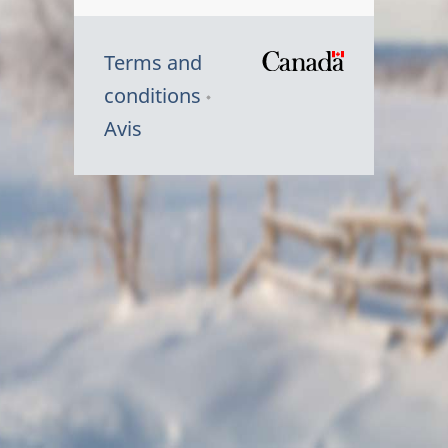
Terms and
/
conditions
Symbole
Avis
du
gouvernem
du
Canada