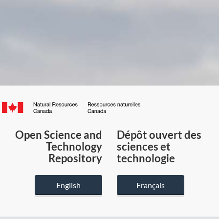
Canada.ca
/
Gouvernement
Open Science and
Dépôt ouvert des
du
Technology
sciences et
Canada
Repository
technologie
English
Français