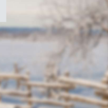
/
Symbole
du
gouvernement
du
Canada