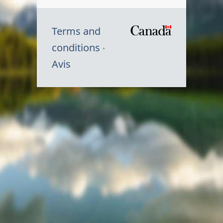
Terms and
/
conditions
Symbole
Avis
du
gouvernem
du
Canada