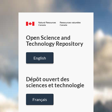
Canada.ca
/
Gouverneme
Open Science and
du
Technology Repository
Canada
English
Dépôt ouvert des
sciences et technologie
Français