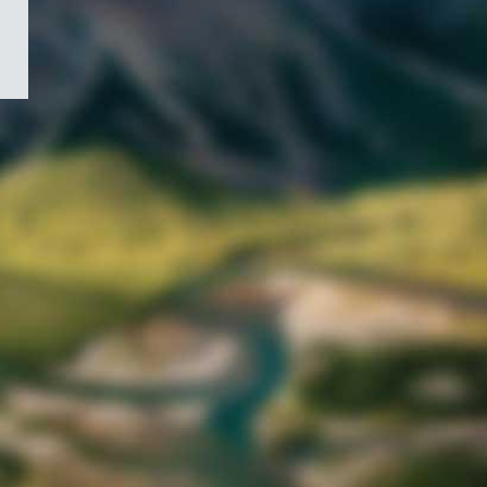
/
Symbole
du
gouvernement
du
Canada