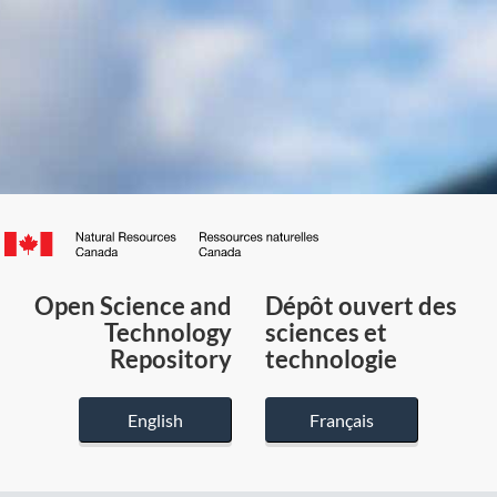
Canada.ca
/
Gouvernement
Open Science and
Dépôt ouvert des
du
Technology
sciences et
Canada
Repository
technologie
English
Français