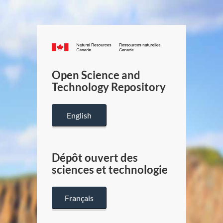
Canada.ca
/
Gouverneme
Open Science and
du
Technology Repository
Canada
English
Dépôt ouvert des
sciences et technologie
Français