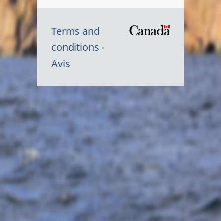
Terms and
/
conditions
Symbole
Avis
du
gouvernem
du
Canada